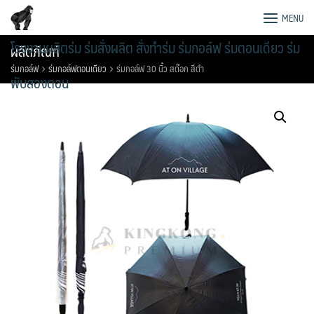
Skip
MENU
to
content
โรงงานผลิตร่ม ร่มสั่งผลิต สั่งทำร่ม ร่มกอล์ฟ ร่มตอนเดียว ร่ม
ผลิตภัณฑ์
ร่มกอล์ฟ
ร่มกอล์ฟตอนเดียว
ร่มกอล์ฟ 30 นิ้ว สต๊อก สีดำ
พับสองตอน