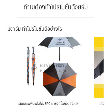
ทำไมต้องทำโปรโมชั่นด้วยร่ม
แจกร่ม ทำโปรโมชั่นดีอย่างไร
ร่มกอล์ฟพิมพ์โลโก้: FAQ ฝ่ายจัดซื้อก่อนสั่งผลิต
เลือกประ