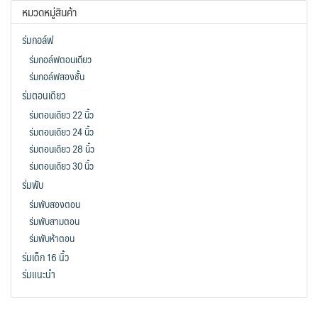
หมวดหมู่สินค้า
ร่มกอล์ฟ
ร่มกอล์ฟตอนเดียว
ร่มกอล์ฟสองชั้น
ร่มตอนเดียว
ร่มตอนเดียว 22 นิ้ว
ร่มตอนเดียว 24 นิ้ว
ร่มตอนเดียว 28 นิ้ว
ร่มตอนเดียว 30 นิ้ว
ร่มพับ
ร่มพับสองตอน
ร่มพับสามตอน
ร่มพับห้าตอน
ร่มเด็ก 16 นิ้ว
ร่มแนะนำ