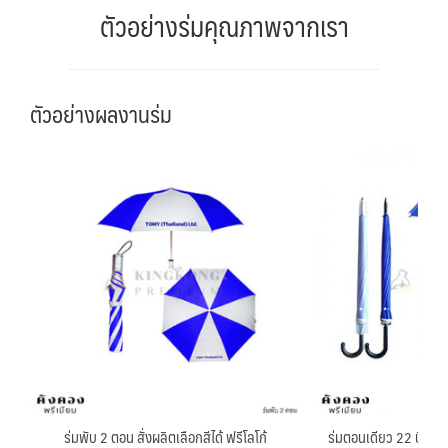
ตัวอย่างร่มคุณภาพจากเรา
ตัวอย่างผลงานร่ม
ร่มพับ 2 ตอน สั่งผลิตเลือกสีได้ ฟรีโลโก้
ร่มตอนเดียว 22 นิ้ว 16 