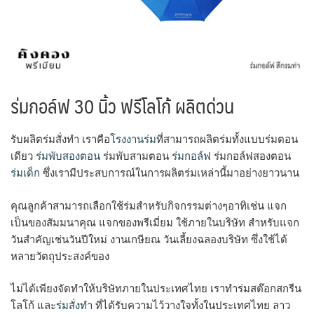
ร่มกอล์ฟ 30 นิ้ว ฟรีโลโก้ ผลิตด่วน
รับผลิตร่มสั่งทำ เราคือ
โรงงานร่ม
ที่สามารถผลิตร่มทั้งแบบร่มตอน
เดียว
ร่มพับสองตอน
ร่มพับสามตอน
ร่มกอล์ฟ
ร่มกอล์ฟสองตอน
ร่มเด็ก
ซึ่งเรามีประสบการณ์ในการผลิตร่มเหล่านี้มาอย่างยาวนาน
คุณลูกค้าสามารถเลือกใช้ร่มสำหรับกิจกรรมต่างๆอาทิเช่น แจก
เป็นของสัมมนาคุณ แจกของพรีเมี่ยม ใช้ภายในบริษัท สำหรับแจก
วันสำคัญเช่นวันปีใหม่ งานเกษียณ วันเลี้ยงฉลองบริษัท ซึ่งใช้ได้
หลายวัตถุประสงค์ของ
ไม่ได้เพียงจัดทำให้บริษัทภายในประเทศไทย เราทำร่มสต๊อกสกรีน
โลโก้ และ
ร่มสั่งทำ
ที่ได้รับความไว้วางใจทั้งในประเทศไทย ลาว