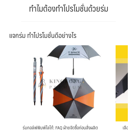
ทำไมต้องทำโปรโมชั่นด้วยร่ม
แจกร่ม ทำโปรโมชั่นดีอย่างไร
ร่มกอล์ฟพิมพ์โลโก้: FAQ ฝ่ายจัดซื้อก่อนสั่งผลิต
เลือกประ