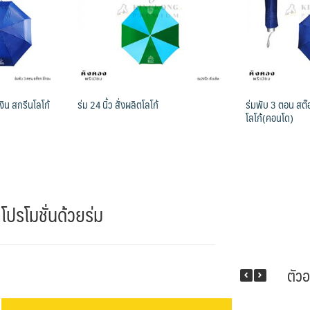
งิน สกรีนโลโก้
ร่ม 24 นิ้ว สั่งผลิตโลโก้
ร่มพับ 3 ตอน สต๊อ
โลโก้(คอนโด)
ปรโมชั่นด้วยร่ม
ตัว