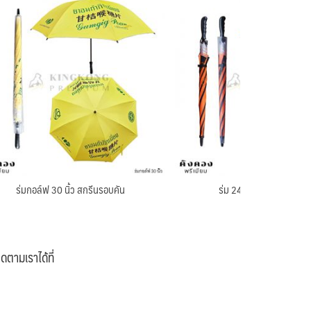
ร่มกอล์ฟ 30 นิ้ว สกรีนรอบคัน
ร่ม 24 นิ้ว สั่งผลิต แกนให
ิดตามเราได้ที่