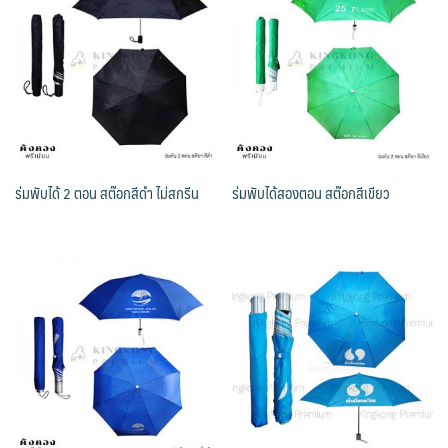
ร่มพับได้ 2 ตอน สต๊อกสีดำ ไม่สกรีน
ร่มพับได้สองตอน สต๊อกสีเขียว