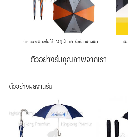
ร่มกอล์ฟพิมพ์โลโก้: FAQ ฝ่ายจัดซื้อก่อนสั่งผลิต
เลือกประ
ตัวอย่างร่มคุณภาพจากเรา
ตัวอย่างผลงานร่ม