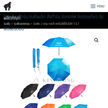
Skip
MENU
to
content
โรงงานผลิตร่ม ร่มสั่งผลิต สั่งทำร่ม ร่มกอล์ฟ ร่มตอนเดียว ร่ม
ผลิตภัณฑ์
ร่มพับ
ร่มพับสองตอน
ร่มพับ 2 ตอน คละสี สกรีนโลโก้บริษัท T.S.T
พับสองตอน