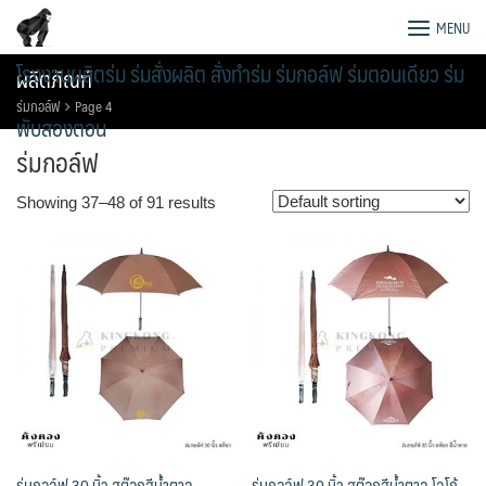
Skip
MENU
to
content
โรงงานผลิตร่ม ร่มสั่งผลิต สั่งทำร่ม ร่มกอล์ฟ ร่มตอนเดียว ร่ม
ผลิตภัณฑ์
ร่มกอล์ฟ
Page 4
พับสองตอน
ร่มกอล์ฟ
Showing 37–48 of 91 results
ร่มกอล์ฟ 30 นิ้ว สต๊อกสีน้ำตาล
ร่มกอล์ฟ 30 นิ้ว สต๊อกสีน้ำตาล โลโก้