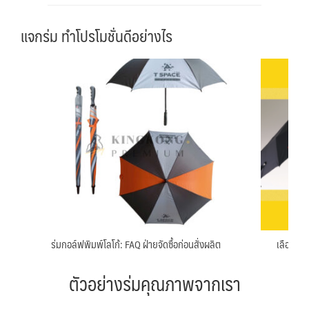
แจกร่ม ทำโปรโมชั่นดีอย่างไร
ร่มกอล์ฟพิมพ์โลโก้: FAQ ฝ่ายจัดซื้อก่อนสั่งผลิต
เลือกประ
ตัวอย่างร่มคุณภาพจากเรา